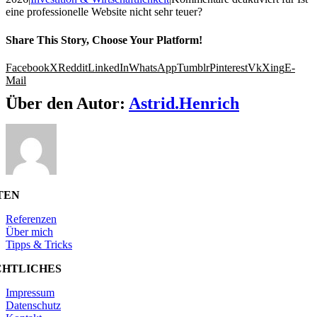
eine professionelle Website nicht sehr teuer?
Share This Story, Choose Your Platform!
Facebook
X
Reddit
LinkedIn
WhatsApp
Tumblr
Pinterest
Vk
Xing
E-
Mail
Über den Autor:
Astrid.Henrich
TEN
Referenzen
Über mich
Tipps & Tricks
CHTLICHES
Impressum
Datenschutz