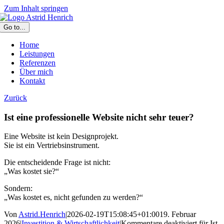
Zum Inhalt springen
Go to...
Home
Leistungen
Referenzen
Über mich
Kontakt
Zurück
Ist eine professionelle Website nicht sehr teuer?
Eine Website ist kein Designprojekt.
Sie ist ein Vertriebsinstrument.
Die entscheidende Frage ist nicht:
„Was kostet sie?“
Sondern:
„Was kostet es, nicht gefunden zu werden?“
Von
Astrid.Henrich
|
2026-02-19T15:08:45+01:00
19. Februar
2026
|
Investition & Wirtschaftlichkeit
|
Kommentare deaktiviert
für Ist